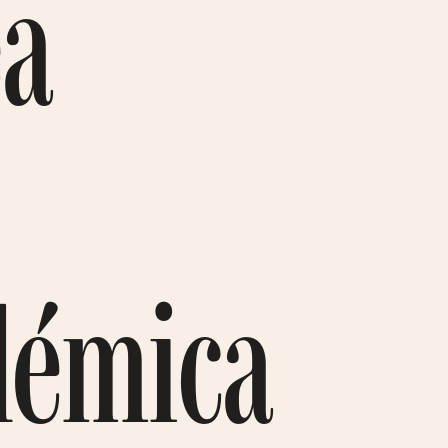
ea
démica