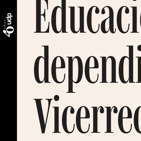
Educaci
dependi
Vicerre