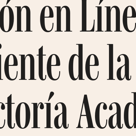
ón en Lín
ente de la
ctoría Aca