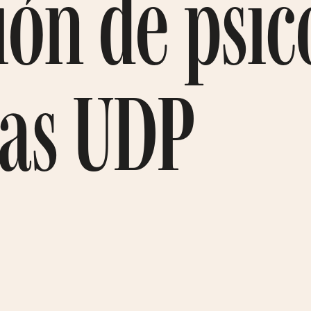
ón de psic
gas UDP