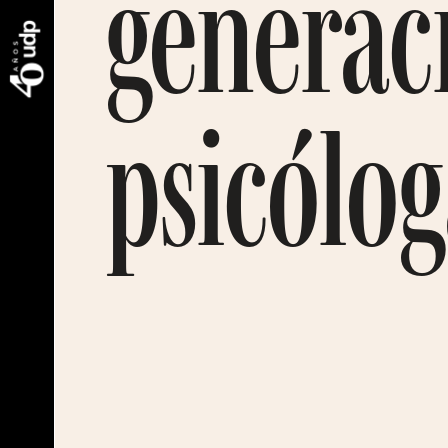
generaci
psicólo