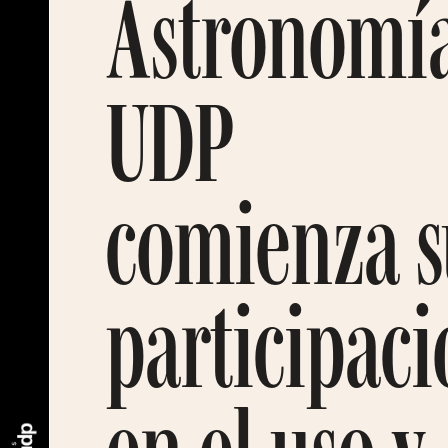
Astronomí
UDP
comienza s
participac