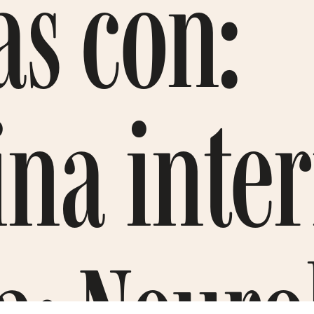
s con:
na inter