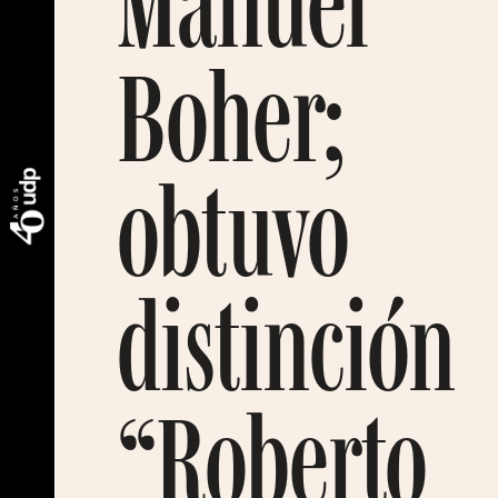
Manuel
Boher;
obtuvo
distinción
“Roberto