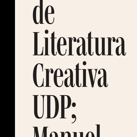
de
Literatura
Creativa
UDP;