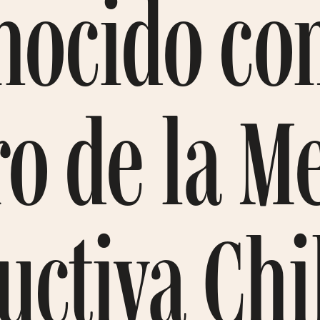
onocido c
o de la M
ctiva Chi