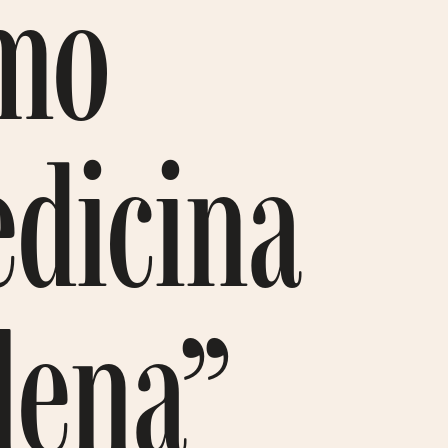
omo
edicina
lena”