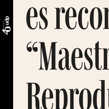
es rec
“Maestr
Reprodu