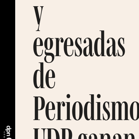
y
egresadas
de
Periodism